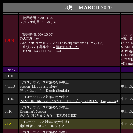
3月 MARCH
2020
[使用時間14:30-16:00]
スタジオ利用 にーみょん
[使用時間1600-23:00]
*マス
TAURUS主催
*咳、
1 SUN
CAST : six ラーメンマン / The Backgammons / にーみょん
OPEN 1
出演バンド募集中！→
締め切りました
START 
BAND WANTED >>
Closed
ADV 
DOS ¥20
小学生
*No sm
2 MON
3 TUE
[コロナウィルス対策のため中止]
4 WED
Session "BLUES and More"
中止 CA
詳しくはこちら
Details (English)
[コロナウィルス対策のため中止]
5 THU
中止 CA
"SESSION PARTY & いきなり1曲ライブ by 12TREES"
(English site)
[コロナウィルス対策のため中止]
6 FRI
Drummer's Session
中止 CA
みんなで叩きまくろう！
"DRUM SHED"
[コロナウィルス対策のため中止]
7 SAT
中止 CA
南山軽音 2020 OB・OGライブ
[コロナウィルス対策のため中止]