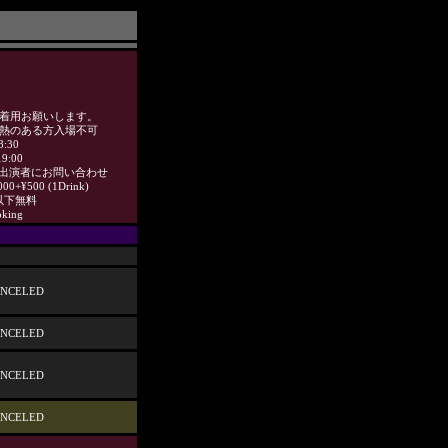
ク着用お願いします。
発熱のある方入場不可
8:30
19:00
各出演者にお問い合わせ
00+¥500 (1Drink)
以下無料
oking
NCELED
NCELED
NCELED
NCELED