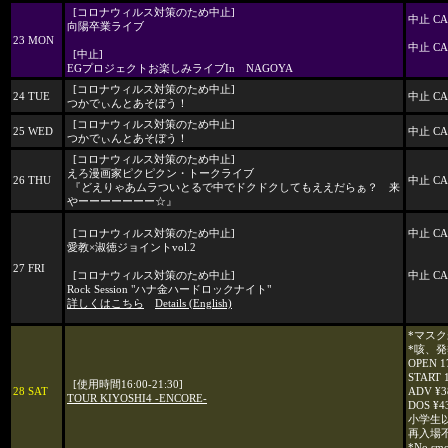
[コロナウィルス対策のため中止]
中止 CA
向陽卒業ライブ
23 MON
中止 CA
[中止]
EGプロジェクトお楽しみライブIn NAGOYA
[コロナウィルス対策のため中止]
24 TUE
中止 CA
つかでぃんとあそぼう！
[コロナウィルス対策のため中止]
25 WED
中止 CA
つかでぃんとあそぼう！
[コロナウィルス対策のため中止]
えろ漫画家ピクピクン・トークライブ
26 THU
中止 CA
『どえりゃあムラついとるで中でドクドクしてもええだらぁ？ 来
やーーーーーーー☆』
[コロナウィルス対策のため中止]
中止 CA
愛教×淑徳ジョイントvol.2
27 FRI
[コロナウィルス対策のため中止]
中止 CA
Rock Session "ハナ金ハードロックナイト"
詳しくはこちら
Details (English)
*マス
*咳、
OPEN 1
START 
[使用時間16:00-21:30]
28 SAT
ADV ¥38
TOUR KIYOSHI4 -ENCORE-
DOS ¥43
小学生
再入場
*No sm