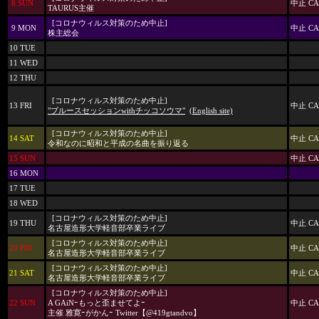
8 SUN
中止 CA
TAURUS主催
[コロナウィルス対策のため中止]
9 MON
中止 CA
株主総会
10 TUE
11 WED
12 THU
[コロナウィルス対策のため中止]
13 FRI
中止 CA
"ブルースセッションwithチッコソウマ"
(English site)
[コロナウィルス対策のため中止]
14 SAT
中止 CA
令和なのに昭和と平成の名曲を振り返る
15 SUN
中止 CA
16 MON
17 TUE
18 WED
[コロナウィルス対策のため中止]
19 THU
中止 CA
名古屋造形大学軽音部卒業ライブ
[コロナウィルス対策のため中止]
20 FRI
中止 CA
名古屋造形大学軽音部卒業ライブ
[コロナウィルス対策のため中止]
21 SAT
中止 CA
名古屋造形大学軽音部卒業ライブ
[コロナウィルス対策のため中止]
22 SUN
A GAiNｰもっと歪ませてよｰ
中止 CA
主催 雅寛ｰがかんｰ Twitter【@419gtandvo】